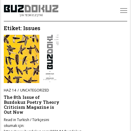
Etiket:
Issues
POSTED
HAZ 14
KAS
UNCATEGORIZED
ON
08
The 8th Issue of
Buzdokuz Poetry Theory
Criticism Magazine is
Out Now
Read in Turkish / Türkçesini
okumak için: