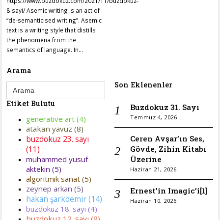
https://www.buzdokuz.com/2021/11/buzdokuz-
8-sayi/ Asemic writing is an act of
“de-semanticised writing”. Asemic
text is a writing style that distills
the phenomena from the
semantics of language. In…
Arama
Search
Son Eklenenler
for:
Etiket Bulutu
Buzdokuz 31. Sayı
Temmuz 4, 2026
generative art (4)
atakan yavuz (8)
Ceren Avşar’ın Ses,
buzdokuz 23. sayı
Gövde, Zihin Kitabı
(11)
Üzerine
muhammed yusuf
aktekin (5)
Haziran 21, 2026
algoritmik sanat (5)
zeynep arkan (5)
Ernest’in Imagic’i[1]
hakan şarkdemir (14)
Haziran 10, 2026
buzdokuz 18. sayı (4)
buzdokuz 12. sayı (9)