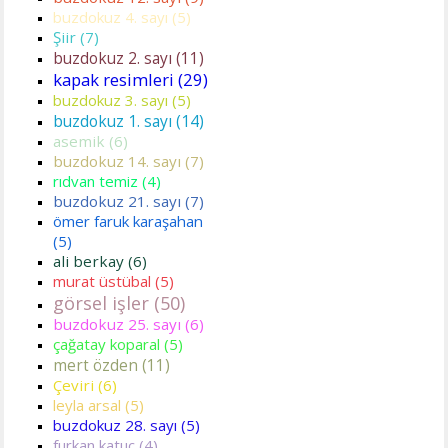
buzdokuz 4. sayı (5)
Şiir (7)
buzdokuz 2. sayı (11)
kapak resimleri (29)
buzdokuz 3. sayı (5)
buzdokuz 1. sayı (14)
asemik (6)
buzdokuz 14. sayı (7)
rıdvan temiz (4)
buzdokuz 21. sayı (7)
ömer faruk karaşahan
(5)
ali berkay (6)
murat üstübal (5)
görsel işler (50)
buzdokuz 25. sayı (6)
çağatay koparal (5)
mert özden (11)
Çeviri (6)
leyla arsal (5)
buzdokuz 28. sayı (5)
furkan katuç (4)