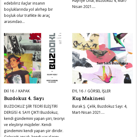
Hayriye Ünal, Buzdokuz 4, Mart-
edebiliriz ilaçlar insanın
Nisan 2021.…
boşluklarında yol alırhep bir
boşluk olur trafikte iki araç
arasındao…
POSTED
POSTED
EKI 16
EKI
KAPAK
EYL 16
HAZ
GÖRSEL İŞLER
ON
ON
09
15
Buzdokuz 4. Sayı
Kuş Makinesi
BUZDOKUZ ŞİİR TEORİ ELEŞTİRİ
Burak Ş. Çelik, Buzdokuz Sayı: 4,
DERGİSİ 4. SAYI ÇIKTI Buzdokuz,
Mart-Nisan 2021.…
kendi gündemini yapan şiiri, teoriyi
ve eleştiriyi müjdeler. Kendi
gündemini kendi yapan şiir diridir.
Geleceği ancak, kendi yasalarını