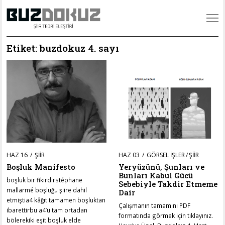
Etiket:
buzdokuz 4. sayı
POSTED
POSTED
HAZ 16
EKI
ŞIIR
HAZ 03
EKI
GÖRSEL İŞLER
/
ŞIIR
ON
ON
12
12
Boşluk Manifesto
Yeryüzünü, Şunları ve
Bunları Kabul Gücü
boşluk bir fikirdirstéphane
Sebebiyle Takdir Etmeme
mallarmé boşluğu şiire dahil
Dair
etmiştia4 kâğıt tamamen boşluktan
Çalışmanın tamamını PDF
ibarettirbu a4’ü tam ortadan
formatında görmek için tıklayınız.
bölerekiki eşit boşluk elde