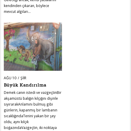
kendinden çıkaran, böylece
mevcut algıları…
POSTED
AĞU 10
HAZ
ŞIIR
ON
15
Büyük Kandırılma
Demek canın istedi ve vazgeçtinBir
akşamüstü balığın kılçığını dişinle
sıyırarakAnlamını bulmuş gibi
günlerin, kapanmış bir lambanın
sıcaklığındaTenini yakan bir şey
oldu, aynı kılçık
boğazındaVazgeçtin, iki noktaya