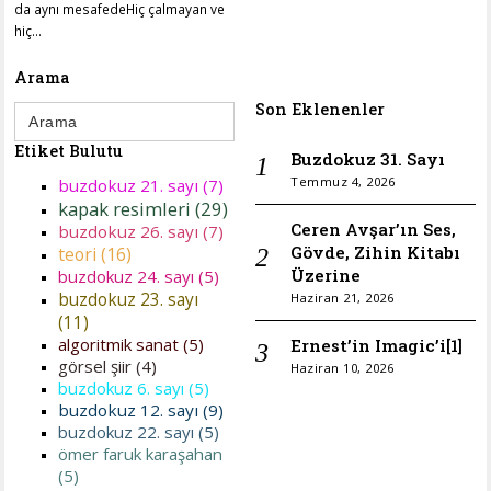
da aynı mesafedeHiç çalmayan ve
hiç…
Arama
Search
Son Eklenenler
for:
Etiket Bulutu
Buzdokuz 31. Sayı
Temmuz 4, 2026
buzdokuz 21. sayı (7)
kapak resimleri (29)
Ceren Avşar’ın Ses,
buzdokuz 26. sayı (7)
Gövde, Zihin Kitabı
teori (16)
Üzerine
buzdokuz 24. sayı (5)
buzdokuz 23. sayı
Haziran 21, 2026
(11)
algoritmik sanat (5)
Ernest’in Imagic’i[1]
görsel şiir (4)
Haziran 10, 2026
buzdokuz 6. sayı (5)
buzdokuz 12. sayı (9)
buzdokuz 22. sayı (5)
ömer faruk karaşahan
(5)