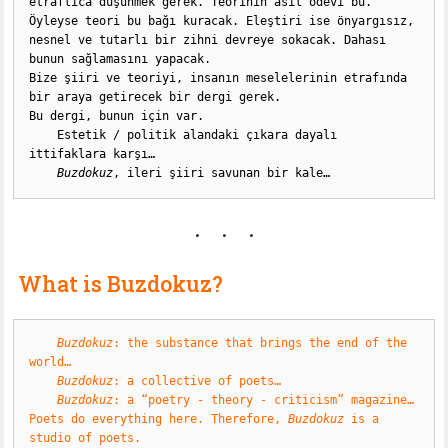
etraflıca düşünmek gerek. Teorinin asıl ödevi bu.

Öyleyse teori bu bağı kuracak. Eleştiri ise önyargısız, 
nesnel ve tutarlı bir zihni devreye sokacak. Dahası 
bunun sağlamasını yapacak.

Bize şiiri ve teoriyi, insanın meselelerinin etrafında 
bir araya getirecek bir dergi gerek.

Bu dergi, bunun için var.

    Estetik / politik alandaki çıkara dayalı 
ittifaklara karşı…

Buzdokuz
, ileri şiiri savunan bir kale…
What is Buzdokuz?
Buzdokuz
: the substance that brings the end of the 
world…
Buzdokuz
: a collective of poets…
Buzdokuz
: a “poetry - theory - criticism” magazine…
Poets do everything here. Therefore, 
Buzdokuz
 is a 
studio of poets.