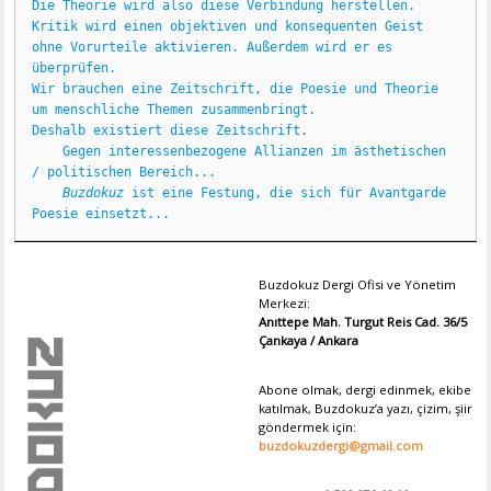
Die Theorie wird also diese Verbindung herstellen. 
Kritik wird einen objektiven und konsequenten Geist 
ohne Vorurteile aktivieren. Außerdem wird er es 
überprüfen.
Wir brauchen eine Zeitschrift, die Poesie und Theorie 
um menschliche Themen zusammenbringt.
Deshalb existiert diese Zeitschrift.
Gegen interessenbezogene Allianzen im ästhetischen 
/ politischen Bereich...
Buzdokuz
 ist eine Festung, die sich für Avantgarde 
Poesie einsetzt...
Buzdokuz Dergi Ofisi ve Yönetim
Merkezi:
Anıttepe Mah. Turgut Reis Cad. 36/5
Çankaya / Ankara
Abone olmak, dergi edinmek, ekibe
katılmak, Buzdokuz’a yazı, çizim, şiir
göndermek için:
buzdokuzdergi@gmail.com