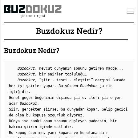
Buzdokuz Nedir?
Buzdokuz Nedir?
Buzdokuz
, mevcut dünyanın sonunu getiren madde...

Buzdokuz
, bir şairler topluluğu…

Buzdokuz
, “şiir - teori - eleştiri” dergisi…Burada 
her işi şairler yapar. Bu yüzden 
Buzdokuz
 şairin 
işliğidir.

Genel geçer beğeninin dışında şiire, ileri şiire yer 
açar 
Buzdokuz
.

Şiir, gerçekten şiirse, bu dünyadan kopar. Gelip geçici 
de olsa bu kopuşa özgürlük diyoruz.

Dünya ise sanki onun sonunu düşleyen maddenin, bir 
bakıma şiirin içinde saklıdır.

Bu kopuş üzerine, yani kopana ve kopulana dair 