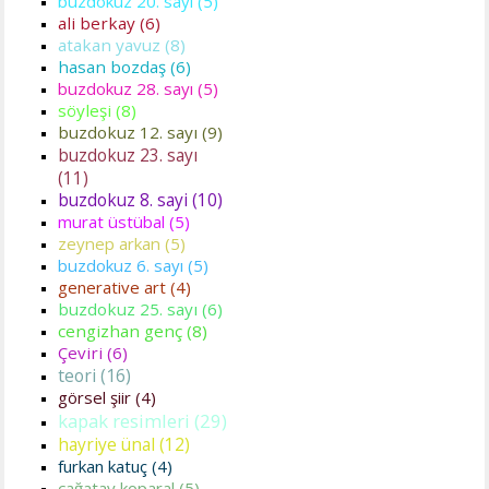
buzdokuz 20. sayı (5)
ali berkay (6)
atakan yavuz (8)
hasan bozdaş (6)
buzdokuz 28. sayı (5)
söyleşi (8)
buzdokuz 12. sayı (9)
buzdokuz 23. sayı
(11)
buzdokuz 8. sayi (10)
murat üstübal (5)
zeynep arkan (5)
buzdokuz 6. sayı (5)
generative art (4)
buzdokuz 25. sayı (6)
cengizhan genç (8)
Çeviri (6)
teori (16)
görsel şiir (4)
kapak resimleri (29)
hayriye ünal (12)
furkan katuç (4)
çağatay koparal (5)