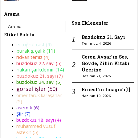
Arama
Search
Son Eklenenler
for:
Etiket Bulutu
Buzdokuz 31. Sayı
Temmuz 4, 2026
ertuğrul rast (9)
burak ş. çelik (11)
Ceren Avşar’ın Ses,
rıdvan temiz (4)
Gövde, Zihin Kitabı
buzdokuz 22. sayı (5)
hakan şarkdemir (14)
Üzerine
buzdokuz 21. sayı (7)
Haziran 21, 2026
buzdokuz 24. sayı (5)
görsel işler (50)
Ernest’in Imagic’i[1]
ömer faruk karaşahan
Haziran 10, 2026
(5)
asemik (6)
Şiir (7)
buzdokuz 18. sayı (4)
muhammed yusuf
aktekin (5)