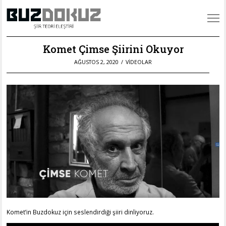
Komet Çimse Şiirini Okuyor
POSTED
AĞUSTOS 2, 2020
EYLÜL
VIDEOLAR
ON
25,
2020
Komet’in Buzdokuz için seslendirdiği şiiri dinliyoruz.