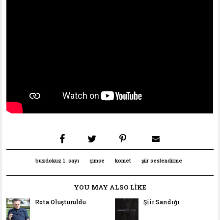
buzdokuz 1. sayı
çimse
komet
şiir seslendirme
YOU MAY ALSO LIKE
Rota Oluşturuldu
Şiir Sandığı