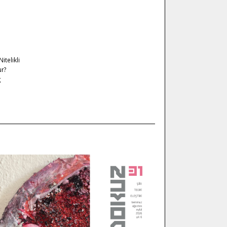
itelikli
ur?
g