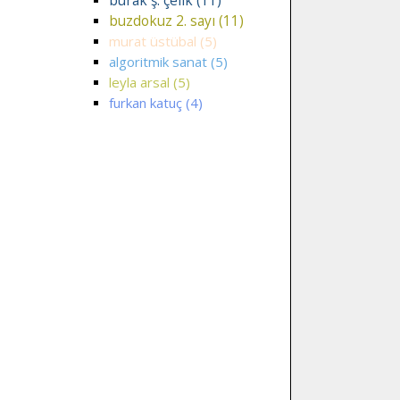
burak ş. çelik (11)
buzdokuz 2. sayı (11)
murat üstübal (5)
algoritmik sanat (5)
leyla arsal (5)
furkan katuç (4)