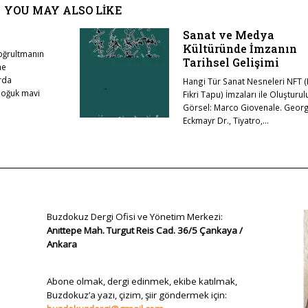
YOU MAY ALSO LIKE
Sanat ve Medya
Kültüründe İmzanın
doğrultmanın
Tarihsel Gelişimi
ne
rda
Hangi Tür Sanat Nesneleri NFT (N
Soğuk mavi
Fikri Tapu) İmzaları ile Oluşturul
Görsel: Marco Giovenale. Geor
Eckmayr Dr., Tiyatro,…
Buzdokuz Dergi Ofisi ve Yönetim Merkezi:
Anıttepe Mah. Turgut Reis Cad. 36/5 Çankaya /
Ankara
Abone olmak, dergi edinmek, ekibe katılmak,
Buzdokuz’a yazı, çizim, şiir göndermek için: