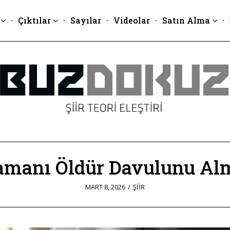
Çıktılar
Sayılar
Videolar
Satın Alma
amanı Öldür Davulunu Al
POSTED
MART 8, 2026
MART
ŞIIR
ON
11,
2026