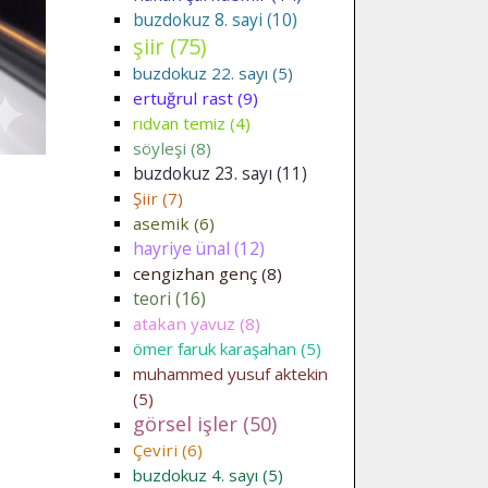
buzdokuz 8. sayi (10)
şiir (75)
buzdokuz 22. sayı (5)
ertuğrul rast (9)
rıdvan temiz (4)
söyleşi (8)
buzdokuz 23. sayı (11)
Şiir (7)
asemik (6)
hayriye ünal (12)
cengizhan genç (8)
teori (16)
atakan yavuz (8)
ömer faruk karaşahan (5)
muhammed yusuf aktekin
(5)
görsel işler (50)
Çeviri (6)
buzdokuz 4. sayı (5)