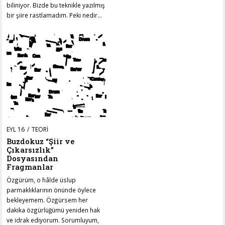
biliniyor. Bizde bu teknikle yazılmış
bir şiire rastlamadım. Peki nedir…
POSTED
EYL 16
KAS
TEORI
ON
15
Buzdokuz “Şiir ve
Çıkarsızlık”
Dosyasından
Fragmanlar
Özgürüm, o hâlde üslup
parmaklıklarının önünde öylece
bekleyemem. Özgürsem her
dakika özgürlüğümü yeniden hak
ve idrak ediyorum. Sorumluyum,