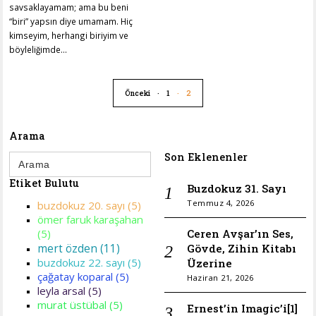
savsaklayamam; ama bu beni
“biri” yapsın diye umamam. Hiç
kimseyim, herhangi biriyim ve
böyleliğimde…
Önceki
1
2
Arama
Search
Son Eklenenler
for:
Etiket Bulutu
Buzdokuz 31. Sayı
Temmuz 4, 2026
buzdokuz 20. sayı (5)
ömer faruk karaşahan
Ceren Avşar’ın Ses,
(5)
mert özden (11)
Gövde, Zihin Kitabı
buzdokuz 22. sayı (5)
Üzerine
çağatay koparal (5)
Haziran 21, 2026
leyla arsal (5)
murat üstübal (5)
Ernest’in Imagic’i[1]