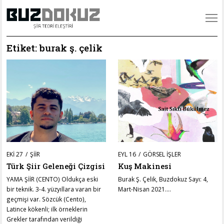
Etiket:
burak ş. çelik
POSTED
POSTED
EKI 27
KAS
ŞIIR
EYL 16
HAZ
GÖRSEL İŞLER
ON
ON
15
15
Türk Şiir Geleneği Çizgisi
Kuş Makinesi
YAMA ŞİİR (CENTO) Oldukça eski
Burak Ş. Çelik, Buzdokuz Sayı: 4,
bir teknik. 3-4. yüzyıllara varan bir
Mart-Nisan 2021.…
geçmişi var. Sözcük (Cento),
Latince kökenli; ilk örneklerin
Grekler tarafından verildiği