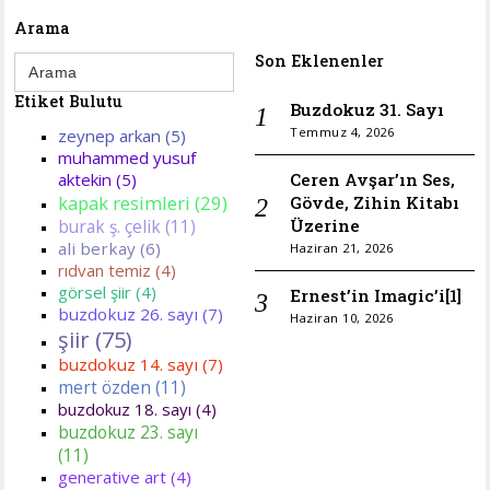
Arama
Search
Son Eklenenler
for:
Etiket Bulutu
Buzdokuz 31. Sayı
Temmuz 4, 2026
zeynep arkan (5)
muhammed yusuf
Ceren Avşar’ın Ses,
aktekin (5)
kapak resimleri (29)
Gövde, Zihin Kitabı
Üzerine
burak ş. çelik (11)
ali berkay (6)
Haziran 21, 2026
rıdvan temiz (4)
görsel şiir (4)
Ernest’in Imagic’i[1]
buzdokuz 26. sayı (7)
Haziran 10, 2026
şiir (75)
buzdokuz 14. sayı (7)
mert özden (11)
buzdokuz 18. sayı (4)
buzdokuz 23. sayı
(11)
generative art (4)