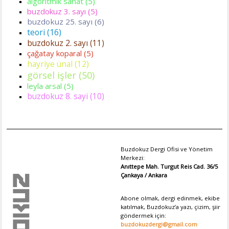
algoritmik sanat (5)
buzdokuz 3. sayı (5)
buzdokuz 25. sayı (6)
teori (16)
buzdokuz 2. sayı (11)
çağatay koparal (5)
hayriye ünal (12)
görsel işler (50)
leyla arsal (5)
buzdokuz 8. sayi (10)
Buzdokuz Dergi Ofisi ve Yönetim
Merkezi:
Anıttepe Mah. Turgut Reis Cad. 36/5
Çankaya / Ankara
Abone olmak, dergi edinmek, ekibe
katılmak, Buzdokuz’a yazı, çizim, şiir
göndermek için:
buzdokuzdergi@gmail.com