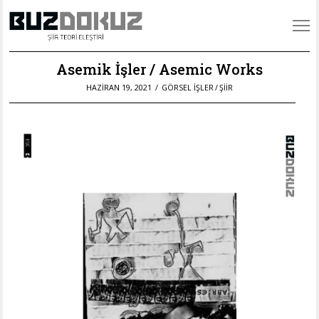
Asemik İşler / Asemic Works
POSTED
HAZIRAN 19, 2021
KASIM
GÖRSEL İŞLER
/
ŞIIR
ON
12,
2021