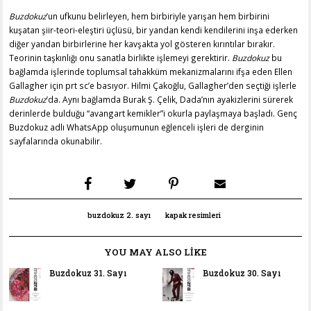
Buzdokuz
’un ufkunu belirleyen, hem birbiriyle yarışan hem birbirini
kuşatan şiir-teori-eleştiri üçlüsü, bir yandan kendi kendilerini inşa ederken
diğer yandan birbirlerine her kavşakta yol gösteren kırıntılar bırakır.
Teorinin taşkınlığı onu sanatla birlikte işlemeyi gerektirir.
Buzdokuz
bu
bağlamda işlerinde toplumsal tahakküm mekanizmalarını ifşa eden Ellen
Gallagher için prt sc’e basıyor. Hilmi Çakoğlu, Gallagher’den seçtiği işlerle
Buzdokuz
’da. Aynı bağlamda Burak Ş. Çelik, Dada’nın ayakizlerini sürerek
derinlerde bulduğu “avangart kemikler”i okurla paylaşmaya başladı. Genç
Buzdokuz adlı WhatsApp oluşumunun eğlenceli işleri de derginin
sayfalarında okunabilir.
buzdokuz 2. sayı
kapak resimleri
YOU MAY ALSO LIKE
Buzdokuz 31. Sayı
Buzdokuz 30. Sayı