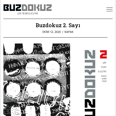
Buzdokuz 2. Sayı
POSTED
EKIM 12, 2020
EKIM
KAPAK
ON
9,
2021