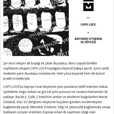
Şiir teori eleştiri alt başlığı ile çıkan
Buzdokuz
, ikinci sayıyla birlikte
sayfalarını nihayet CAPS LOCK başlığıyla eleştirel bakışa ayırdı. Şiirin varlık
nedenini şaire
Buzdokuz
seslenecek. Hem yasa koyarak hem de bunun
pratik örnekleriyle.
CAPS LOCK’ta Hayriye Ünal eleştirinin yeni yasalarını teklif ederken Hakan
Şarkdemir imge istilası ve görsel şiire
punctum
ve
studium
kavramları ile
yaklaştı. Burak Ş. Çelik, Cöntürk’ün artıları ve eksilerini bulgularken Murat
Üstübal,
Alan ‘67
dergisini oluşturan koşulları geciken modernleşme
bağlamında yazdı. Memduh Özdemir, bilgi ve çıkarsızlık bağlamında cevap
bekleyen sorular üretirken Zeynep Arkan ilk sayımızın izleği olan