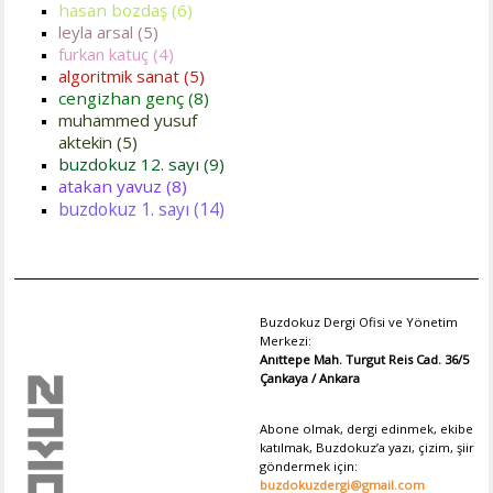
hasan bozdaş (6)
leyla arsal (5)
furkan katuç (4)
algoritmik sanat (5)
cengizhan genç (8)
muhammed yusuf
aktekin (5)
buzdokuz 12. sayı (9)
atakan yavuz (8)
buzdokuz 1. sayı (14)
Buzdokuz Dergi Ofisi ve Yönetim
Merkezi:
Anıttepe Mah. Turgut Reis Cad. 36/5
Çankaya / Ankara
Abone olmak, dergi edinmek, ekibe
katılmak, Buzdokuz’a yazı, çizim, şiir
göndermek için:
buzdokuzdergi@gmail.com