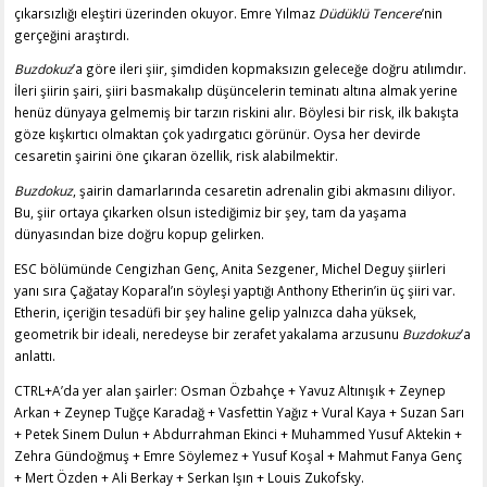
çıkarsızlığı eleştiri üzerinden okuyor. Emre Yılmaz
Düdüklü Tencere
’nin
gerçeğini araştırdı.
Buzdokuz
’a göre ileri şiir, şimdiden kopmaksızın geleceğe doğru atılımdır.
İleri şiirin şairi, şiiri basmakalıp düşüncelerin teminatı altına almak yerine
henüz dünyaya gelmemiş bir tarzın riskini alır. Böylesi bir risk, ilk bakışta
göze kışkırtıcı olmaktan çok yadırgatıcı görünür. Oysa her devirde
cesaretin şairini öne çıkaran özellik, risk alabilmektir.
Buzdokuz
, şairin damarlarında cesaretin adrenalin gibi akmasını diliyor.
Bu, şiir ortaya çıkarken olsun istediğimiz bir şey, tam da yaşama
dünyasından bize doğru kopup gelirken.
ESC bölümünde Cengizhan Genç, Anita Sezgener, Michel Deguy şiirleri
yanı sıra Çağatay Koparal’ın söyleşi yaptığı Anthony Etherin’in üç şiiri var.
Etherin, içeriğin tesadüfi bir şey haline gelip yalnızca daha yüksek,
geometrik bir ideali, neredeyse bir zerafet yakalama arzusunu
Buzdokuz
’a
anlattı.
CTRL+A’da yer alan şairler: Osman Özbahçe + Yavuz Altınışık + Zeynep
Arkan + Zeynep Tuğçe Karadağ + Vasfettin Yağız + Vural Kaya + Suzan Sarı
+ Petek Sinem Dulun + Abdurrahman Ekinci + Muhammed Yusuf Aktekin +
Zehra Gündoğmuş + Emre Söylemez + Yusuf Koşal + Mahmut Fanya Genç
+ Mert Özden + Ali Berkay + Serkan Işın + Louis Zukofsky.